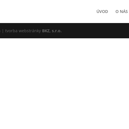
ÚVOD
O NÁS
ka | tvorba webstránky
BKZ, s.r.o.